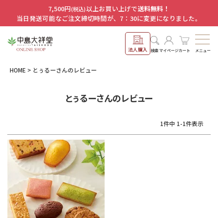
7,500円
以上お買い上げで
送料無料！
(税込)
当日発送可能なご注文締切時間が、7：30に変更になりました。
法人購入
メニュー
検索
マイページ
カート
HOME
とぅるーさんのレビュー
とぅるーさんのレビュー
1
件中
1
-
1
件表示