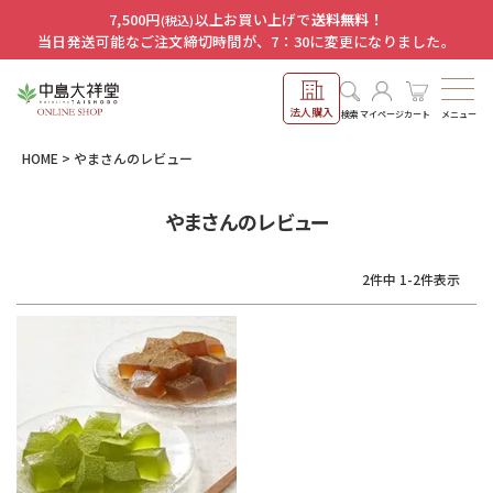
7,500円
以上お買い上げで
送料無料！
(税込)
当日発送可能なご注文締切時間が、7：30に変更になりました。
法人購入
メニュー
検索
マイページ
カート
HOME
やまさんのレビュー
やまさんのレビュー
2
件中
1
-
2
件表示