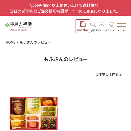
7,500円
以上お買い上げで
送料無料！
(税込)
当日発送可能なご注文締切時間が、7：30に変更になりました。
法人購入
メニュー
検索
マイページ
カート
HOME
もふさんのレビュー
もふさんのレビュー
1
件中
1
-
1
件表示