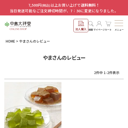
7,500円
以上お買い上げで
送料無料！
(税込)
当日発送可能なご注文締切時間が、7：30に変更になりました。
法人購入
メニュー
検索
マイページ
カート
HOME
やまさんのレビュー
やまさんのレビュー
2
件中
1
-
2
件表示