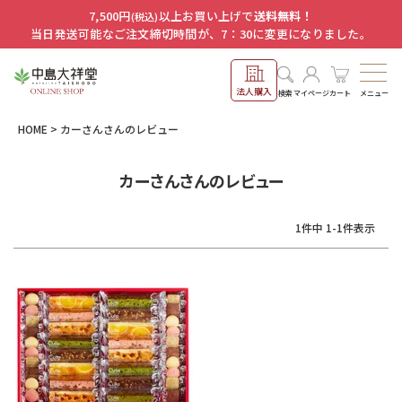
7,500円
以上お買い上げで
送料無料！
(税込)
当日発送可能なご注文締切時間が、7：30に変更になりました。
法人購入
メニュー
検索
マイページ
カート
HOME
カーさんさんのレビュー
カーさんさんのレビュー
1
件中
1
-
1
件表示