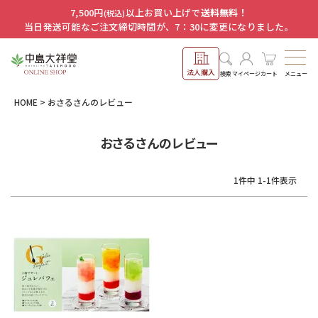
7,500円
以上お買い上げで
送料無料！
(税込)
当日発送可能なご注文締切時間が、7：30に変更になりました。
法人購入
メニュー
検索
マイページ
カート
HOME
おさるさんのレビュー
おさるさんのレビュー
1
件中
1
-
1
件表示