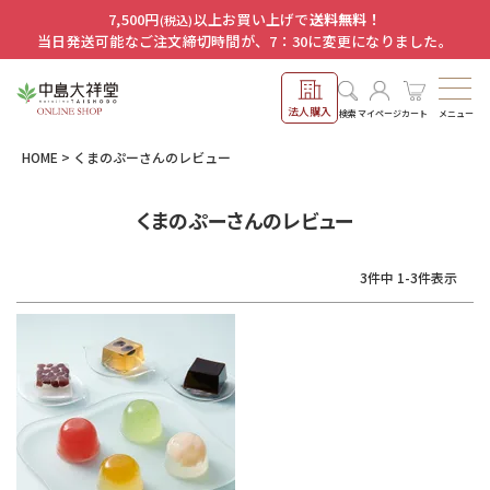
7,500円
以上お買い上げで
送料無料！
(税込)
当日発送可能なご注文締切時間が、7：30に変更になりました。
法人購入
メニュー
検索
マイページ
カート
HOME
くまのぷーさんのレビュー
くまのぷーさんのレビュー
3
件中
1
-
3
件表示