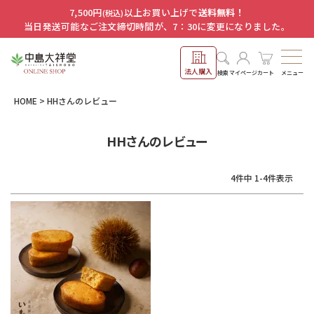
7,500円
以上お買い上げで
送料無料！
(税込)
当日発送可能なご注文締切時間が、7：30に変更になりました。
法人購入
メニュー
検索
マイページ
カート
HOME
HHさんのレビュー
HHさんのレビュー
4
件中
1
-
4
件表示