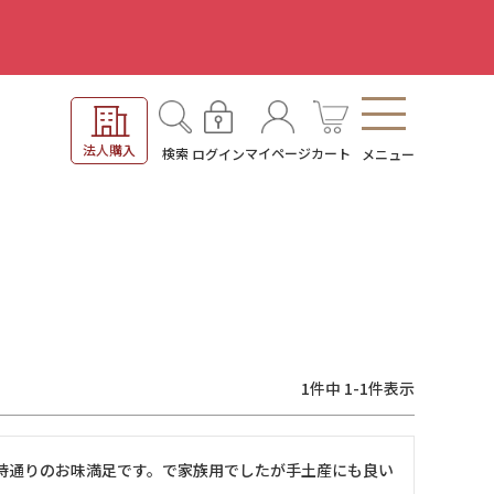
。
法人購入
検索
マイページ
カート
ログイン
メニュー
1
件中
1
-
1
件表示
待通りのお味満足です。で家族用でしたが手土産にも良い