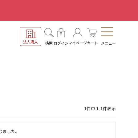
。
法人購入
検索
マイページ
カート
ログイン
メニュー
1
件中
1
-
1
件表示
じました。