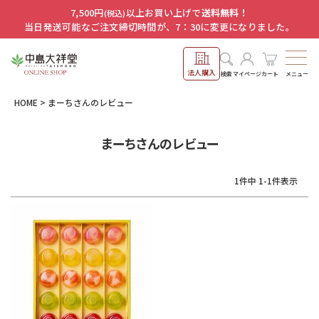
7,500円
以上お買い上げで
送料無料！
(税込)
当日発送可能なご注文締切時間が、7：30に変更になりました。
法人購入
メニュー
検索
マイページ
カート
HOME
まーちさんのレビュー
まーちさんのレビュー
1
件中
1
-
1
件表示