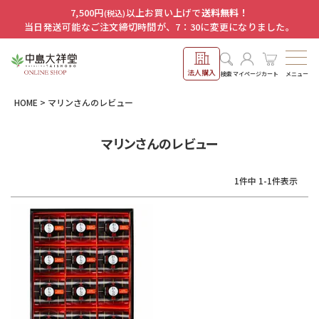
7,500円
以上お買い上げで
送料無料！
(税込)
当日発送可能なご注文締切時間が、7：30に変更になりました。
法人購入
メニュー
検索
マイページ
カート
HOME
マリンさんのレビュー
マリンさんのレビュー
1
件中
1
-
1
件表示