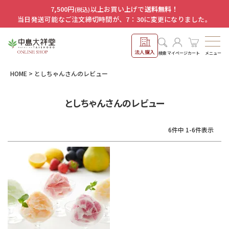
7,500円
以上お買い上げで
送料無料！
(税込)
当日発送可能なご注文締切時間が、7：30に変更になりました。
法人購入
メニュー
検索
マイページ
カート
HOME
としちゃんさんのレビュー
としちゃんさんのレビュー
6
件中
1
-
6
件表示