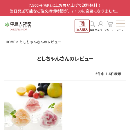
7,500円
以上お買い上げで
送料無料！
(税込)
当日発送可能なご注文締切時間が、7：30に変更になりました。
法人購入
メニュー
検索
マイページ
カート
HOME
としちゃんさんのレビュー
としちゃんさんのレビュー
6
件中
1
-
6
件表示