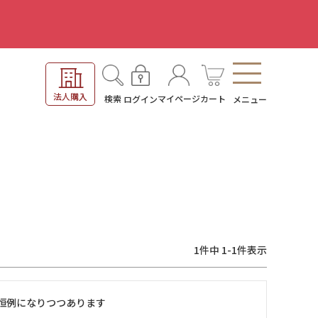
。
法人購入
検索
マイページ
カート
ログイン
メニュー
1
件中
1
-
1
件表示
恒例になりつつあります