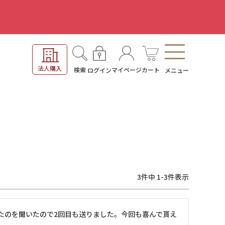
。
法人購入
検索
マイページ
カート
ログイン
メニュー
3
件中
1
-
3
件表示
たのを聞いたので2回目も送りました。今回も喜んで貰え