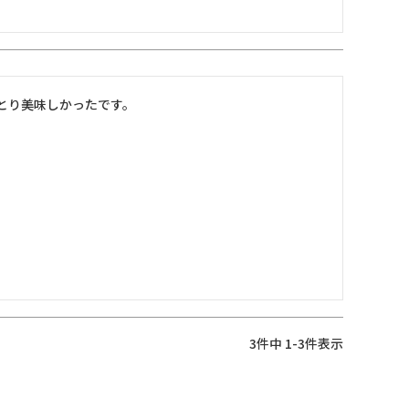
とり美味しかったです。
3
件中
1
-
3
件表示