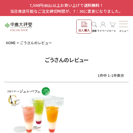
7,500円
以上お買い上げで
送料無料！
(税込)
当日発送可能なご注文締切時間が、7：30に変更になりました。
法人購入
メニュー
検索
マイページ
カート
HOME
ごうさんのレビュー
ごうさんのレビュー
1
件中
1
-
1
件表示