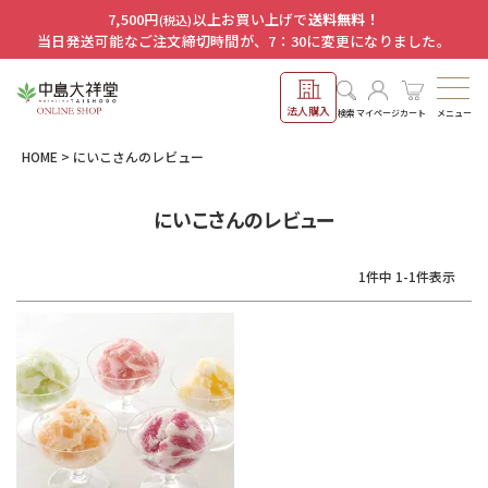
7,500円
以上お買い上げで
送料無料！
(税込)
当日発送可能なご注文締切時間が、7：30に変更になりました。
法人購入
メニュー
検索
マイページ
カート
HOME
にいこさんのレビュー
にいこさんのレビュー
1
件中
1
-
1
件表示