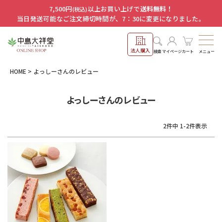
7,500円
以上お買い上げで
送料無料！
(税込)
当日発送可能なご注文締切時間が、7：30に変更になりました。
法人購入
メニュー
検索
マイページ
カート
HOME
よっしーさんのレビュー
よっしーさんのレビュー
2
件中
1
-
2
件表示