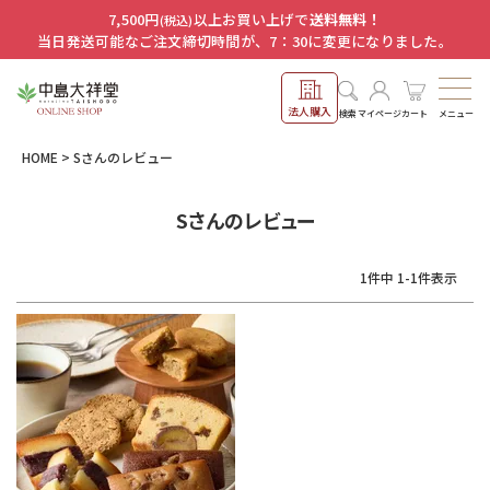
7,500円
以上お買い上げで
送料無料！
(税込)
当日発送可能なご注文締切時間が、7：30に変更になりました。
法人購入
メニュー
検索
マイページ
カート
HOME
Sさんのレビュー
Sさんのレビュー
1
件中
1
-
1
件表示