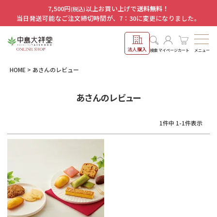
7,500円
以上お買い上げで
送料無料！
(税込)
当日発送可能なご注文締切時間が、7：30に変更になりました。
法人購入
メニュー
検索
マイページ
カート
HOME
あさんのレビュー
あさんのレビュー
1
件中
1
-
1
件表示