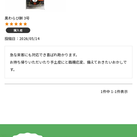
黒わらび餅 3号
購入者
投稿日
2026/05/14
急な来客にも対応でき喜ばれ助かります。

お持ち帰りいただいたり手土産にと臨機応変、備えておきたいおかしで
す。
1
件中
1
-
1
件表示