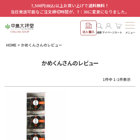
7,500円
以上お買い上げで
送料無料！
(税込)
当日発送可能なご注文締切時間が、7：30に変更になりました。
法人購入
メニュー
検索
マイページ
カート
HOME
かめくんさんのレビュー
かめくんさんのレビュー
1
件中
1
-
1
件表示