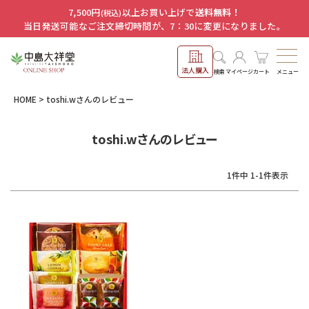
7,500円
以上お買い上げで
送料無料！
(税込)
当日発送可能なご注文締切時間が、7：30に変更になりました。
法人購入
メニュー
検索
マイページ
カート
HOME
toshi.wさんのレビュー
toshi.wさんのレビュー
1
件中
1
-
1
件表示