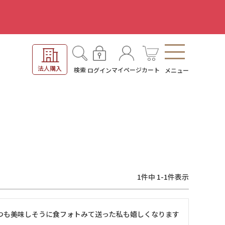
。
法人購入
検索
マイページ
カート
ログイン
メニュー
1
件中
1
-
1
件表示
つも美味しそうに食フォトみて送った私も嬉しくなります
