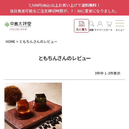
7,500円
以上お買い上げで
送料無料！
(税込)
当日発送可能なご注文締切時間が、7：30に変更になりました。
法人購入
メニュー
検索
マイページ
カート
HOME
ともちんさんのレビュー
ともちんさんのレビュー
3
件中
1
-
3
件表示