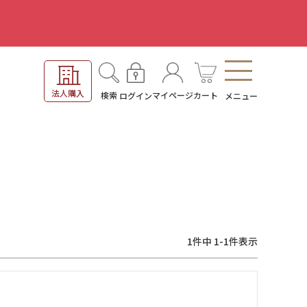
。
法人購入
検索
マイページ
カート
ログイン
メニュー
1
件中
1
-
1
件表示