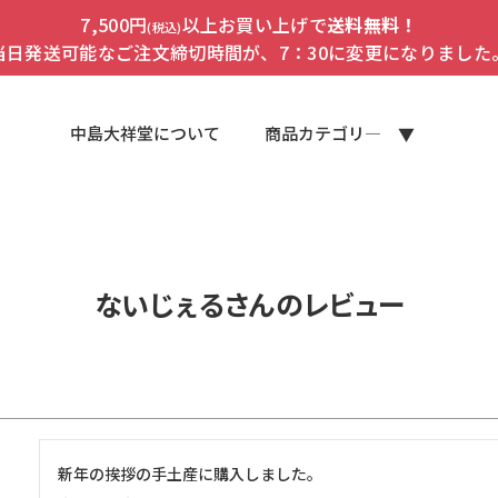
7,500円
以上お買い上げで
送料無料！
(税込)
当日発送可能なご注文締切時間が、7：30に変更になりました
中島大祥堂について
商品カテゴリ―
ないじぇるさんのレビュー
新年の挨拶の手土産に購入しました。
