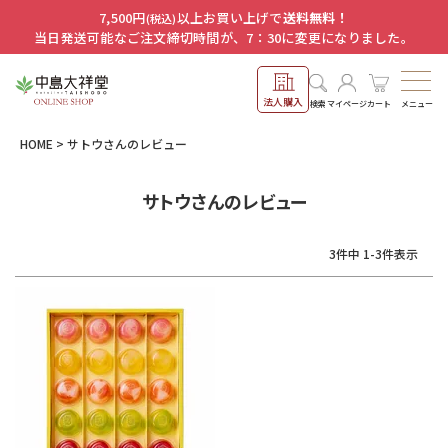
7,500円
以上お買い上げで
送料無料！
(税込)
当日発送可能なご注文締切時間が、7：30に変更になりました。
法人購入
メニュー
検索
マイページ
カート
HOME
サトウさんのレビュー
サトウさんのレビュー
3
件中
1
-
3
件表示