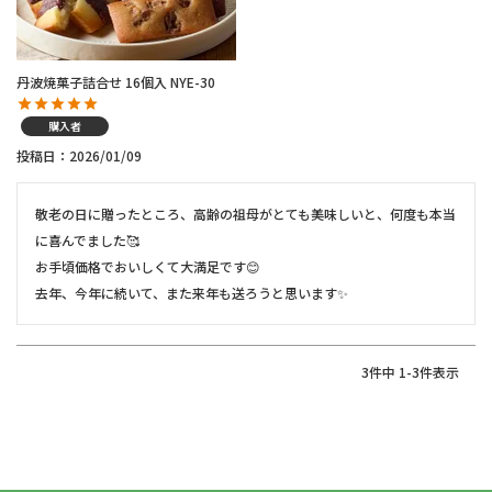
丹波焼菓子詰合せ 16個入 NYE-30
購入者
投稿日
2026/01/09
敬老の日に贈ったところ、高齢の祖母がとても美味しいと、何度も本当
に喜んでました🥰

お手頃価格でおいしくて大満足です😊

去年、今年に続いて、また来年も送ろうと思います✨
3
件中
1
-
3
件表示