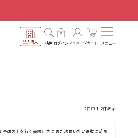
。
法人購入
検索
マイページ
カート
ログイン
メニュー
2
件中
1
-
2
件表示
て予想の上を行く美味しさに また次買いたい衝動に苛ま