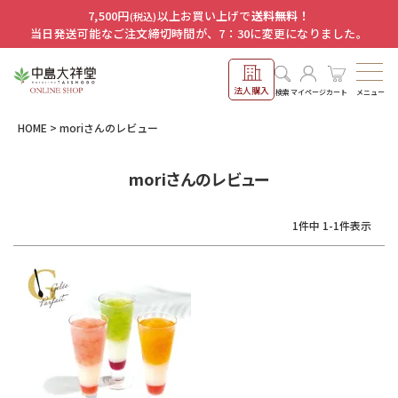
7,500円
以上お買い上げで
送料無料！
(税込)
当日発送可能なご注文締切時間が、7：30に変更になりました。
法人購入
メニュー
検索
マイページ
カート
HOME
moriさんのレビュー
moriさんのレビュー
1
件中
1
-
1
件表示