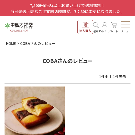
7,500円
以上お買い上げで
送料無料！
(税込)
当日発送可能なご注文締切時間が、7：30に変更になりました。
法人購入
メニュー
検索
マイページ
カート
HOME
COBAさんのレビュー
COBAさんのレビュー
1
件中
1
-
1
件表示