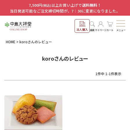
7,500円
以上お買い上げで
送料無料！
(税込)
当日発送可能なご注文締切時間が、7：30に変更になりました。
法人購入
メニュー
検索
マイページ
カート
HOME
koroさんのレビュー
koroさんのレビュー
1
件中
1
-
1
件表示