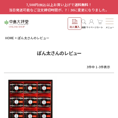
7,500円
以上お買い上げで
送料無料！
(税込)
当日発送可能なご注文締切時間が、7：30に変更になりました。
法人購入
メニュー
検索
マイページ
カート
HOME
ぽん太さんのレビュー
ぽん太さんのレビュー
3
件中
1
-
3
件表示