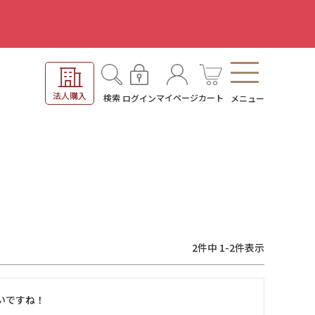
。
法人購入
検索
マイページ
カート
ログイン
メニュー
2
件中
1
-
2
件表示
いですね！