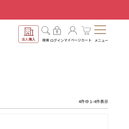
。
法人購入
検索
マイページ
カート
ログイン
メニュー
4
件中
1
-
4
件表示