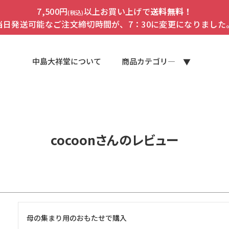
7,500円
以上お買い上げで
送料無料！
(税込)
当日発送可能なご注文締切時間が、7：30に変更になりました
中島大祥堂について
商品カテゴリ―
cocoonさんのレビュー
母の集まり用のおもたせで購入
