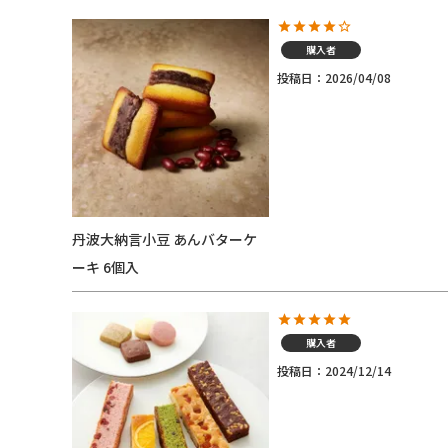
購入者
投稿日
2026/04/08
丹波大納言小豆 あんバターケ
ーキ 6個入
購入者
投稿日
2024/12/14