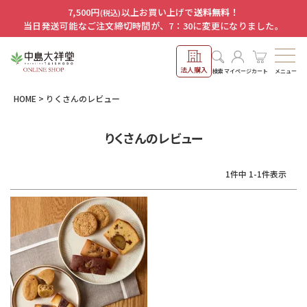
7,500円
以上お買い上げで
送料無料！
(税込)
当日発送可能なご注文締切時間が、7：30に変更になりました。
法人購入
メニュー
検索
マイページ
カート
HOME
りくさんのレビュー
りくさんのレビュー
1
件中
1
-
1
件表示