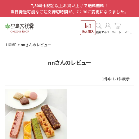
7,500円
以上お買い上げで
送料無料！
(税込)
当日発送可能なご注文締切時間が、7：30に変更になりました。
法人購入
メニュー
検索
マイページ
カート
HOME
nnさんのレビュー
nnさんのレビュー
1
件中
1
-
1
件表示