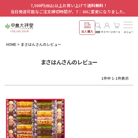
7,500円
以上お買い上げで
送料無料！
(税込)
当日発送可能なご注文締切時間が、7：30に変更になりました。
法人購入
メニュー
検索
マイページ
カート
HOME
まさはんさんのレビュー
まさはんさんのレビュー
1
件中
1
-
1
件表示