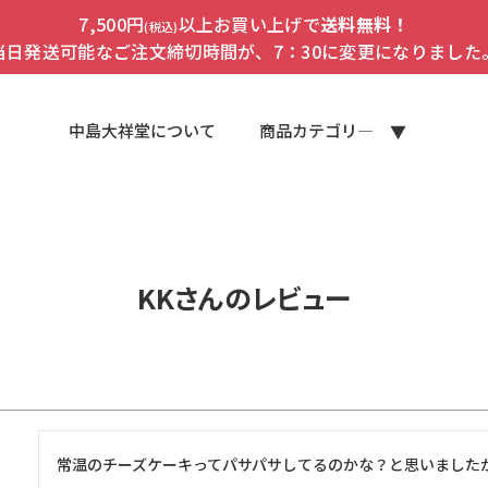
7,500円
以上お買い上げで
送料無料！
(税込)
当日発送可能なご注文締切時間が、7：30に変更になりました
中島大祥堂について
商品カテゴリ―
KKさんのレビュー
常温のチーズケーキってパサパサしてるのかな？と思いました