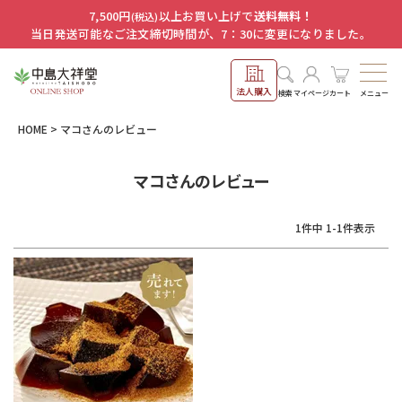
7,500円
以上お買い上げで
送料無料！
(税込)
当日発送可能なご注文締切時間が、7：30に変更になりました。
法人購入
メニュー
検索
マイページ
カート
HOME
マコさんのレビュー
マコさんのレビュー
1
件中
1
-
1
件表示