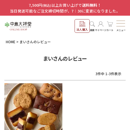
7,500円
以上お買い上げで
送料無料！
(税込)
当日発送可能なご注文締切時間が、7：30に変更になりました。
法人購入
メニュー
検索
マイページ
カート
HOME
まいさんのレビュー
まいさんのレビュー
3
件中
1
-
3
件表示