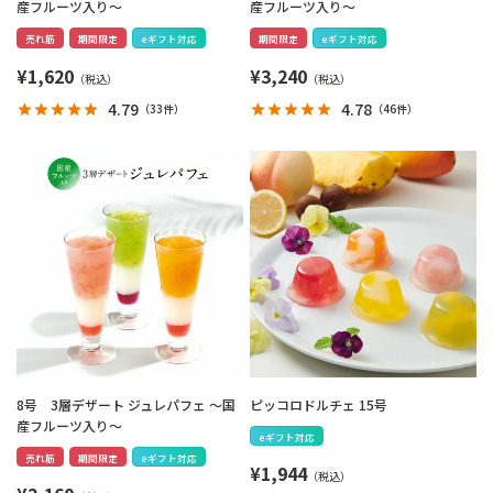
産フルーツ入り～
産フルーツ入り～
売れ筋
期間限定
eギフト対応
期間限定
eギフト対応
¥
1,620
¥
3,240
4.79
4.78
（
33件
）
（
46件
）
8号 3層デザート ジュレパフェ ～国
ピッコロドルチェ 15号
産フルーツ入り～
eギフト対応
売れ筋
期間限定
eギフト対応
¥
1,944