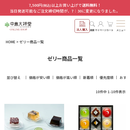
7,500円
以上お買い上げで
送料無料！
(税込)
当日発送可能なご注文締切時間が、7：30に変更になりました。
法人購入
メニュー
検索
マイページ
カート
HOME
ゼリー商品一覧
ゼリー商品一覧
並び替え
価格が安い順
価格が高い順
新着順
優先度順
おす
10
件中
1
-
10
件表示