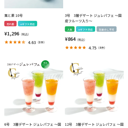
菓と果 10号
3号 3層デザート ジュレパフェ ～国
産フルーツ入り～
売れ筋
eギフト対応
人気
eギフト対応
包装のし不可
¥
1,296
¥
864
4.63
（
8件
）
4.75
（
4件
）
6号 3層デザート ジュレパフェ ～国
12号 3層デザート ジュレパフェ ～国