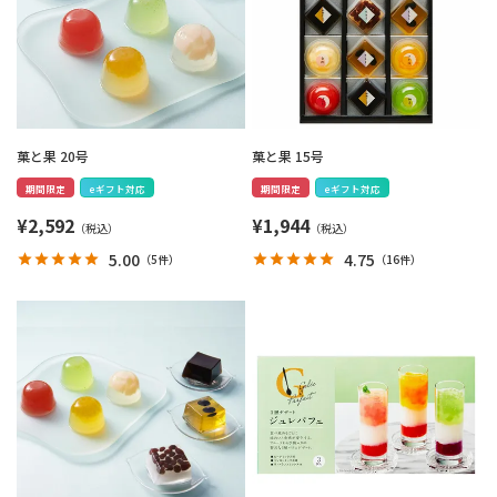
菓と果 20号
菓と果 15号
期間限定
eギフト対応
期間限定
eギフト対応
¥
2,592
¥
1,944
5.00
4.75
（
5件
）
（
16件
）