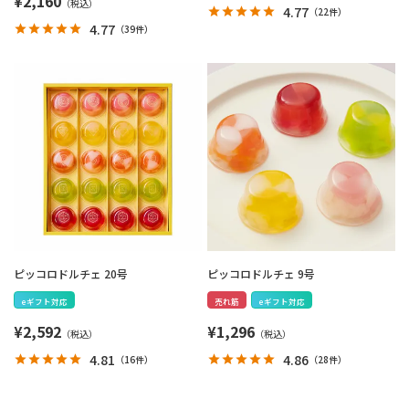
¥
2,160
4.77
（
22件
）
4.77
（
39件
）
ピッコロドルチェ 20号
ピッコロドルチェ 9号
eギフト対応
売れ筋
eギフト対応
¥
2,592
¥
1,296
4.81
4.86
（
16件
）
（
28件
）