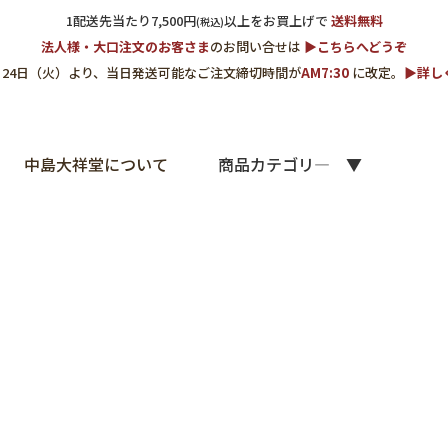
1配送先当たり7,500円
以上をお買上げで
送料無料
(税込)
法人様・大口注文のお客さま
のお問い合せは
▶︎こちらへどうぞ
3月24日（火）より、当日発送可能なご注文締切時間が
AM7:30
に改定。
▶︎詳
中島大祥堂について
商品カテゴリ―