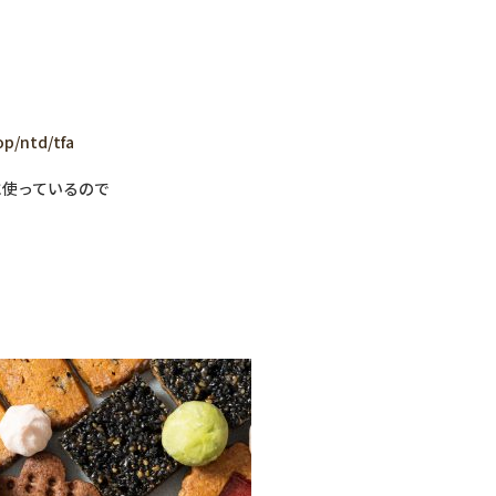
。
op/ntd/tfa
に使っているので