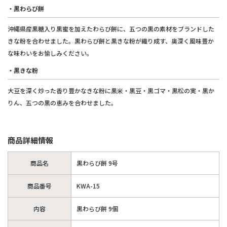
・黒わらび餅
沖縄県産黒糖入り黒蜜を加えたわらび餅に、五つの黒の素材をブランドした
きな粉を合わせました。黒わらび餅と黒きな粉が織り成す、奥深く風味豊か
な味わいをお愉しみください。
・黒きな粉
大豆を深く炒った香り豊かなきな粉に黒米・黒豆・黒ゴマ・黒松の実・黒か
りん、五つの黒の恵みを合わせました。
商品詳細情報
商品名
黒わらび餅 9号
商品番号
KWA-15
内容
黒わらび餅 9個