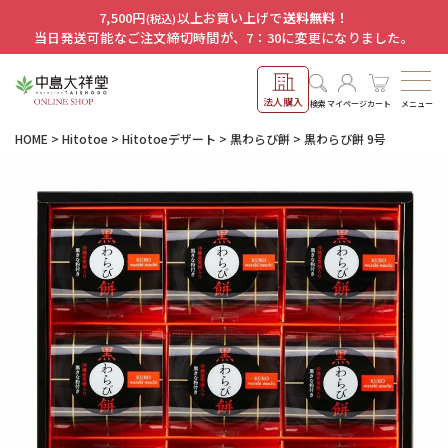
7,500円
以上お買い上げで
送料無料！
(税込)
当日発送可能なご注文締切時間が、7：30に変更になりました。
法人購入
メニュー
検索
マイページ
カート
HOME
Hitotoe
Hitotoeデザート
黒わらび餅
黒わらび餅 9号