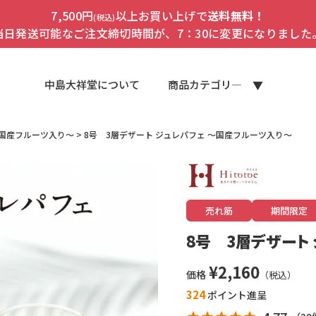
7,500円
以上お買い上げで
送料無料！
(税込)
当日発送可能なご注文締切時間が、7：30に変更になりました
中島大祥堂について
商品カテゴリ―
～国産フルーツ入り～
8号 3層デザート ジュレパフェ ～国産フルーツ入り～
売れ筋
期間限定
8号 3層デザート
¥
2,160
価格
324
ポイント進呈