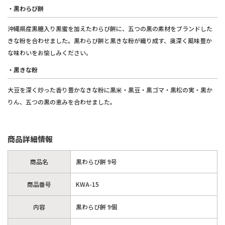
・黒わらび餅
沖縄県産黒糖入り黒蜜を加えたわらび餅に、五つの黒の素材をブランドした
きな粉を合わせました。黒わらび餅と黒きな粉が織り成す、奥深く風味豊か
な味わいをお愉しみください。
・黒きな粉
大豆を深く炒った香り豊かなきな粉に黒米・黒豆・黒ゴマ・黒松の実・黒か
りん、五つの黒の恵みを合わせました。
商品詳細情報
商品名
黒わらび餅 9号
商品番号
KWA-15
内容
黒わらび餅 9個