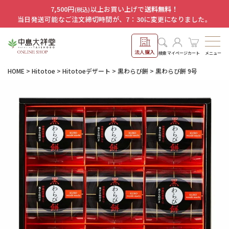
7,500円
以上お買い上げで
送料無料！
(税込)
当日発送可能なご注文締切時間が、7：30に変更になりました。
法人購入
メニュー
検索
マイページ
カート
HOME
Hitotoe
Hitotoeデザート
黒わらび餅
黒わらび餅 9号