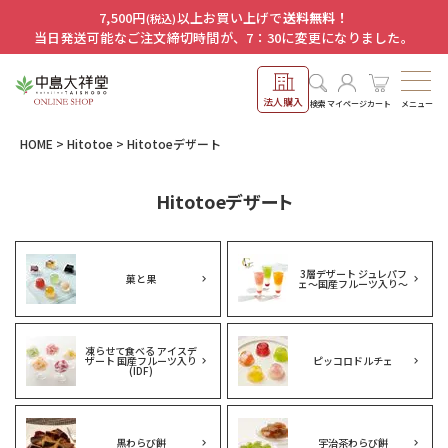
7,500円
以上お買い上げで
送料無料！
(税込)
当日発送可能なご注文締切時間が、7：30に変更になりました。
法人購入
メニュー
検索
マイページ
カート
HOME
Hitotoe
Hitotoeデザート
Hitotoeデザート
3層デザート ジュレパフ
菓と果
ェ～国産フルーツ入り～
凍らせて食べる アイスデ
ザート 国産フルーツ入り
ピッコロドルチェ
(IDF)
黒わらび餅
宇治茶わらび餅