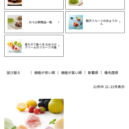
贅沢フルーツの水ようか
わらび餅商品一覧
ん
凍らせて食べる なめらか
クリームのフルーツ大福
並び替え
価格が安い順
価格が高い順
新着順
優先度順
21
件中
21
-
21
件表示