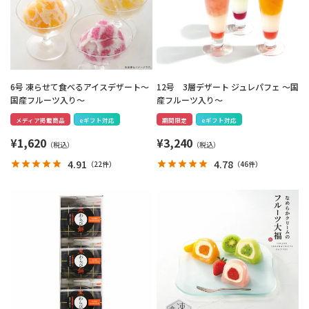
6号 凍らせて食べるアイスデザート～
12号 3層デザート ジュレパフェ ～国
国産フルーツ入り～
産フルーツ入り～
メディア掲載商品
eギフト対応
期間限定
eギフト対応
¥
1,620
¥
3,240
4.91
4.78
（
22件
）
（
46件
）