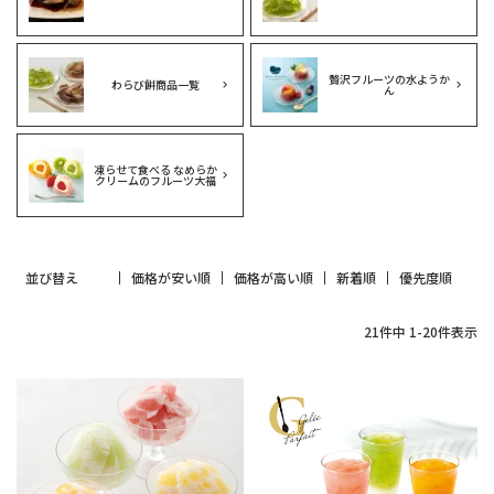
贅沢フルーツの水ようか
わらび餅商品一覧
ん
凍らせて食べる なめらか
クリームのフルーツ大福
並び替え
価格が安い順
価格が高い順
新着順
優先度順
21
件中
1
-
20
件表示