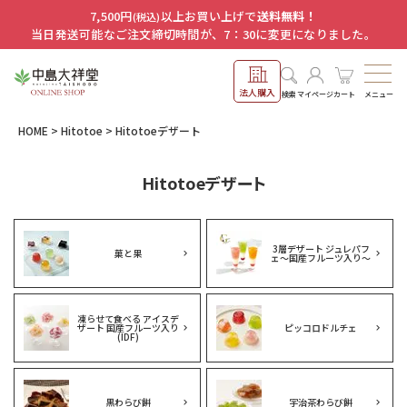
7,500円
以上お買い上げで
送料無料！
(税込)
当日発送可能なご注文締切時間が、7：30に変更になりました。
法人購入
メニュー
検索
マイページ
カート
HOME
Hitotoe
Hitotoeデザート
Hitotoeデザート
3層デザート ジュレパフ
菓と果
ェ～国産フルーツ入り～
凍らせて食べる アイスデ
ザート 国産フルーツ入り
ピッコロドルチェ
(IDF)
黒わらび餅
宇治茶わらび餅