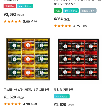
産フルーツ入り～
期間限定
eギフト対応
人気
eギフト対応
包装のし不可
¥
2,592
¥
864
5.00
（
5件
）
4.75
（
4件
）
宇治茶わらび餅 抹茶とほうじ茶 9号
黒わらび餅 9号
¥
1,620
eギフト対応
¥
1,620
4.90
（
20件
）