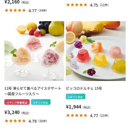
¥
2,160
4.75
（
12件
）
4.77
（
39件
）
12号 凍らせて食べるアイスデザート
ピッコロドルチェ 15号
～国産フルーツ入り～
eギフト対応
メディア掲載商品
eギフト対応
¥
1,944
¥
3,240
4.77
（
22件
）
4.79
（
28件
）