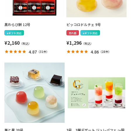
黒わらび餅 12号
ピッコロドルチェ 9号
eギフト対応
売れ筋
eギフト対応
¥
2,160
¥
1,296
4.87
4.86
（
31件
）
（
28件
）
菓と果 20号
3号 3層デザート ジュレパフェ ～国