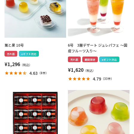
菓と果 10号
6号 3層デザート ジュレパフェ ～国
産フルーツ入り～
売れ筋
eギフト対応
売れ筋
期間限定
eギフト対応
¥
1,296
¥
1,620
4.63
（
8件
）
4.79
（
33件
）