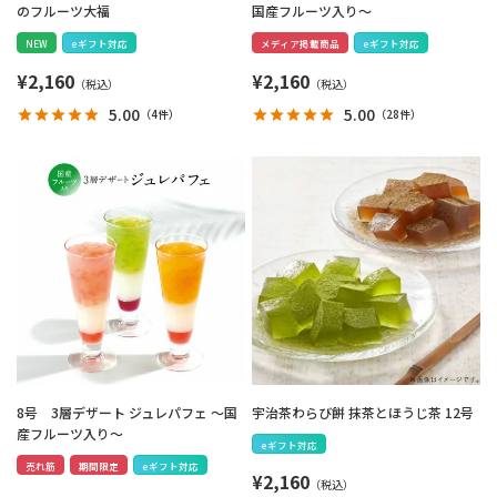
のフルーツ大福
国産フルーツ入り～
NEW
eギフト対応
メディア掲載商品
eギフト対応
¥
2,160
¥
2,160
5.00
5.00
（
4件
）
（
28件
）
8号 3層デザート ジュレパフェ ～国
宇治茶わらび餅 抹茶とほうじ茶 12号
産フルーツ入り～
eギフト対応
売れ筋
期間限定
eギフト対応
¥
2,160