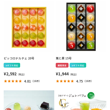
ピッコロドルチェ 20号
菓と果 15号
eギフト対応
期間限定
eギフト対応
¥
2,592
¥
1,944
4.81
4.75
（
16件
）
（
16件
）