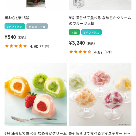
黒わらび餅 3号
9号 凍らせて食べる なめらかクリーム
のフルーツ大福
eギフト対応
包装のし不可
NEW
eギフト対応
¥
540
¥
3,240
4.90
（
21件
）
4.67
（
6件
）
6号 凍らせて食べる なめらかクリーム
8号 凍らせて食べるアイスデザート～