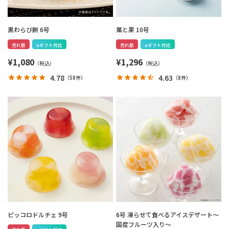
黒わらび餅 6号
菓と果 10号
売れ筋
eギフト対応
売れ筋
eギフト対応
¥
1,080
¥
1,296
4.78
4.63
（
58件
）
（
8件
）
ピッコロドルチェ 9号
6号 凍らせて食べるアイスデザート～
国産フルーツ入り～