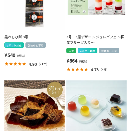
黒わらび餅 3号
3号 3層デザート ジュレパフェ ～国
産フルーツ入り～
eギフト対応
包装のし不可
人気
eギフト対応
包装のし不可
¥
540
¥
864
4.90
（
21件
）
4.75
（
4件
）