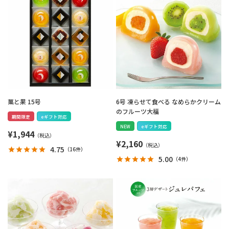
菓と果 15号
6号 凍らせて食べる なめらかクリーム
のフルーツ大福
期間限定
eギフト対応
NEW
eギフト対応
¥
1,944
¥
2,160
4.75
（
16件
）
5.00
（
4件
）