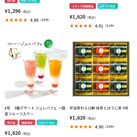
売れ筋
eギフト対応
メディア掲載商品
eギフト対応
¥
1,296
¥
1,620
4.86
（
28件
）
4.91
（
22件
）
6号 3層デザート ジュレパフェ ～国
宇治茶わらび餅 抹茶とほうじ茶 9号
産フルーツ入り～
¥
1,620
売れ筋
期間限定
eギフト対応
4.90
（
20件
）
¥
1,620