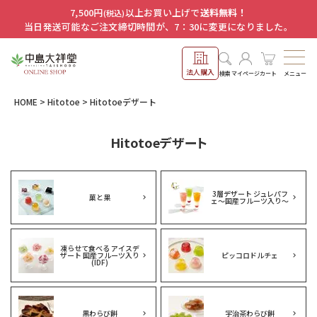
7,500円
以上お買い上げで
送料無料！
(税込)
当日発送可能なご注文締切時間が、7：30に変更になりました。
法人購入
メニュー
検索
マイページ
カート
HOME
Hitotoe
Hitotoeデザート
Hitotoeデザート
3層デザート ジュレパフ
菓と果
ェ～国産フルーツ入り～
凍らせて食べる アイスデ
ザート 国産フルーツ入り
ピッコロドルチェ
(IDF)
黒わらび餅
宇治茶わらび餅