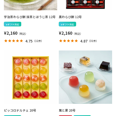
宇治茶わらび餅 抹茶とほうじ茶 12号
黒わらび餅 12号
eギフト対応
eギフト対応
¥
2,160
¥
2,160
4.75
4.87
（
12件
）
（
31件
）
ピッコロドルチェ 20号
菓と果 20号