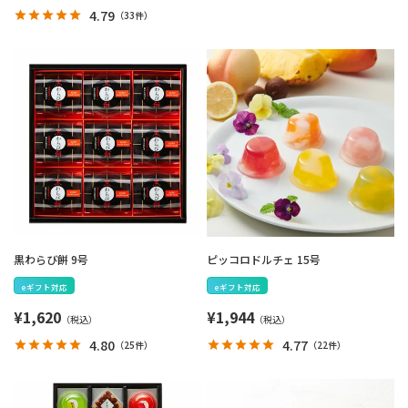
4.79
（
33件
）
黒わらび餅 9号
ピッコロドルチェ 15号
eギフト対応
eギフト対応
¥
1,620
¥
1,944
4.80
4.77
（
25件
）
（
22件
）