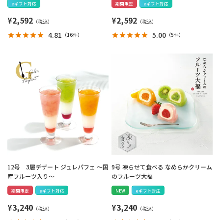
eギフト対応
期間限定
eギフト対応
¥
2,592
¥
2,592
4.81
5.00
（
16件
）
（
5件
）
12号 3層デザート ジュレパフェ ～国
9号 凍らせて食べる なめらかクリーム
産フルーツ入り～
のフルーツ大福
期間限定
eギフト対応
NEW
eギフト対応
¥
3,240
¥
3,240