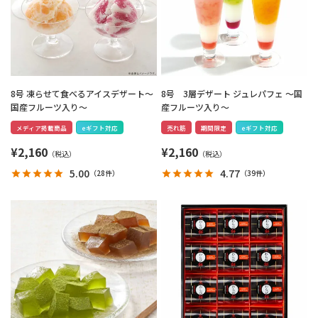
8号 凍らせて食べるアイスデザート～
8号 3層デザート ジュレパフェ ～国
国産フルーツ入り～
産フルーツ入り～
メディア掲載商品
eギフト対応
売れ筋
期間限定
eギフト対応
¥
2,160
¥
2,160
5.00
4.77
（
28件
）
（
39件
）