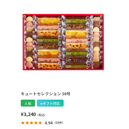
キュートセレクション 36号
人気
eギフト対応
¥
3,240
4.94
（
50件
）