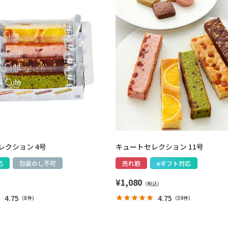
レクション 4号
キュートセレクション 11号
応
包装のし不可
売れ筋
eギフト対応
¥
1,080
4.75
4.75
（
8件
）
（
59件
）