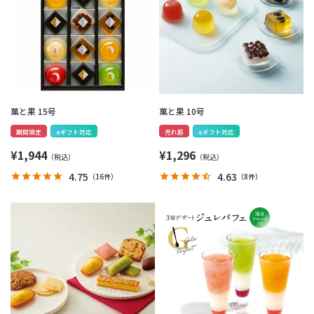
菓と果 15号
菓と果 10号
期間限定
eギフト対応
売れ筋
eギフト対応
¥
1,944
¥
1,296
4.75
4.63
（
16件
）
（
8件
）