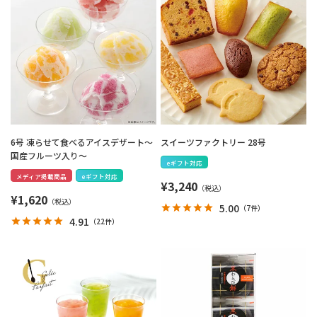
6号 凍らせて食べるアイスデザート～
スイーツファクトリー 28号
国産フルーツ入り～
eギフト対応
メディア掲載商品
eギフト対応
¥
3,240
¥
1,620
5.00
（
7件
）
4.91
（
22件
）