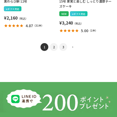
黒わらび餅 12号
15号 果実と楽しむ しっとり濃厚チー
ズケーキ
eギフト対応
NEW
eギフト対応
¥
2,160
¥
3,240
4.87
（
31件
）
5.00
（
1件
）
1
2
3