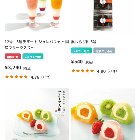
12号 3層デザート ジュレパフェ ～国
黒わらび餅 3号
産フルーツ入り～
eギフト対応
包装のし不可
期間限定
eギフト対応
¥
540
¥
3,240
4.90
（
21件
）
4.78
（
46件
）