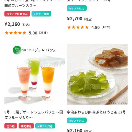
国産フルーツ入り～
eギフト対応
メディア掲載商品
eギフト対応
¥
2,700
¥
2,160
4.80
（
10件
）
5.00
（
28件
）
8号 3層デザート ジュレパフェ ～国
宇治茶わらび餅 抹茶とほうじ茶 12号
産フルーツ入り～
eギフト対応
売れ筋
期間限定
eギフト対応
¥
2,160