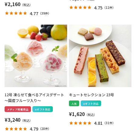
¥
2,160
4.75
（
12件
）
4.77
（
39件
）
12号 凍らせて食べるアイスデザート
キュートセレクション 23号
～国産フルーツ入り～
人気
eギフト対応
メディア掲載商品
eギフト対応
¥
1,620
¥
3,240
4.81
（
31件
）
4.79
（
28件
）