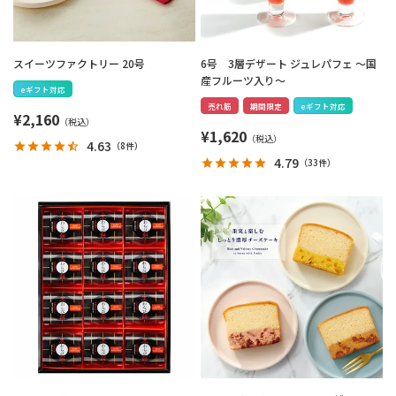
スイーツファクトリー 20号
6号 3層デザート ジュレパフェ ～国
産フルーツ入り～
eギフト対応
売れ筋
期間限定
eギフト対応
¥
2,160
¥
1,620
4.63
（
8件
）
4.79
（
33件
）