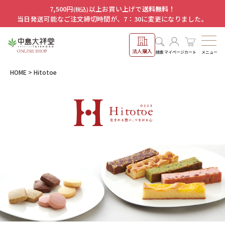
7,500円
以上お買い上げで
送料無料！
(税込)
当日発送可能なご注文締切時間が、7：30に変更になりました。
法人購入
メニュー
検索
マイページ
カート
HOME
Hitotoe