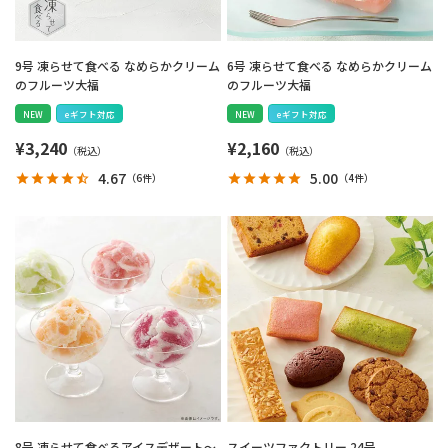
9号 凍らせて食べる なめらかクリーム
6号 凍らせて食べる なめらかクリーム
のフルーツ大福
のフルーツ大福
NEW
eギフト対応
NEW
eギフト対応
¥
3,240
¥
2,160
4.67
5.00
（
6件
）
（
4件
）
8号 凍らせて食べるアイスデザート～
スイーツファクトリー 24号